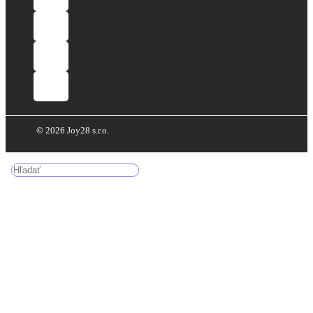
©
2026 Joy28 s.r.o.