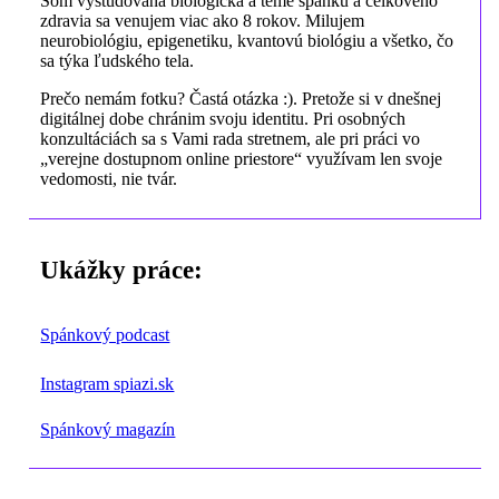
Som vyštudovaná biologička a téme spánku a celkového
zdravia sa venujem viac ako 8 rokov. Milujem
neurobiológiu, epigenetiku, kvantovú biológiu a všetko, čo
sa týka ľudského tela.
Prečo nemám fotku? Častá otázka :). Pretože si v dnešnej
digitálnej dobe chránim svoju identitu. Pri osobných
konzultáciách sa s Vami rada stretnem, ale pri práci vo
„verejne dostupnom online priestore“ využívam len svoje
vedomosti, nie tvár.
Ukážky práce:
Spánkový podcast
Instagram spiazi.sk
Spánkový magazín