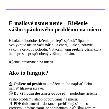
E-mailové usmernenie – Riešenie
vášho spánkového problému na mieru
Hľadáte dlhodobé riešenie pre lepší spánok? Spánok
ovplyvňuje nielen vašu náladu a energiu, ale aj zdravie,
výkon a celkovú pohodu. Vytvorím vám
osobný plán
, ktorý
bude presne prispôsobený vašim potrebám.
Rýchle, efektívne a na mieru.
Ako to funguje?
📩
Opíšete mi problém
– môžete mi ho napísať alebo
nahrať hlasovú správu.
🕒
Do 72 hodín dostanete odpoveď
– podrobné riešenie
vášho problému alebo odporúčania na mieru.
📄
PDF dokument
– dostanete prehľadný súbor so
všetkými informáciami, odporúčaniami a ďalšími zdrojmi.