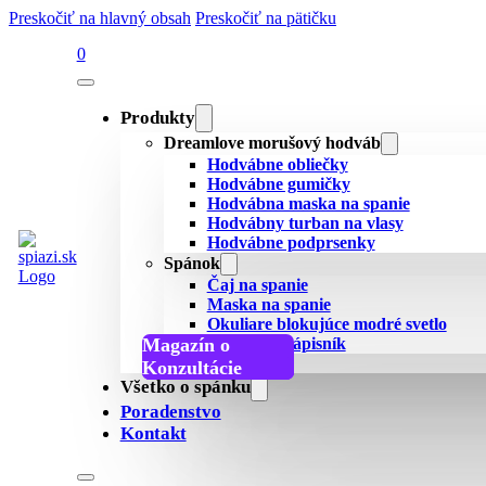
Preskočiť na hlavný obsah
Preskočiť na pätičku
0
Produkty
Dreamlove morušový hodváb
Hodvábne obliečky
Hodvábne gumičky
Hodvábna maska na spanie
Hodvábny turban na vlasy
Hodvábne podprsenky
Spánok
Čaj na spanie
Maska na spanie
Okuliare blokujúce modré svetlo
Magazín o
Spánkový zápisník
Všetky recenzie
spánku
Podcast o spánku
Konzultácie
Všetko o spánku
Poradenstvo
Kontakt