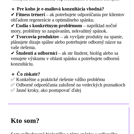
🔹
Pre koho je e-mailová konzultácia vhodná?
✔
Fitness tréneri
– ak potrebujete odporúčania pre klientov
ohľadom regenerácie a optimálneho spánku.
✔
Ľudia s konkrétnym problémom
– napríklad nočné
mory, problémy so zaspávaním, nekvalitný spánok.
✔
Tvorcovia produktov
– ak vyvíjate produkty na spanie,
plánujete dizajn spálne alebo potrebujete odborný názor na
vaše riešenia.
✔
Študenti a odborníci
– ak ste študent, biológ alebo sa
venujete výskumu v oblasti spánku a potrebujete odbornú
konzultáciu.
🔹
Čo získate?
✅
Konkrétne a praktické riešenie vášho problému
✅
Odborné odporúčania založené na vedeckých poznatkoch
✅
Jasné kroky, ako postupovať ďalej
Kto som?