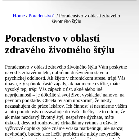
Home
/
Poradenstvo1
/
Poradenstvo v oblasti zdravého
životného štýlu
Poradenstvo v oblasti
zdravého životného štýlu
Poradenstvo v oblasti zdravého životného štýlu Vám poskytne
návod k zdravému telu, dobrému duševnému stavu a
psychickej odolnosti. Ak žijete v chronickom strese, trápi Vás
únava, zlý spánok, časté zápaly, ak nadmerne cvičíte, máte
vysoký tep, trápi Vás zápach z úst, akné alebo iné
nepríjemnosti – je dôležité si svoj život vyskladať nanovo, na
pevnom podklade. Chcela by som upozorniť, že nikdy
nezasahujem do práce lekárov. Ich činnosť si nesmierne vážim
a toto poradenstvo nezasahuje do Vašej liečby. Je to o tom, že
ak máte nezdravý životný štýl, nesprávne dýchate, máte
úzkosti, desynchronizovaný cirkadiánny rytmus a užívate
výživové doplnky (síce známe vďaka marketingu, ale naozaj
nevhodné), budete síce liečiť problém ale nikdy nevyriešite