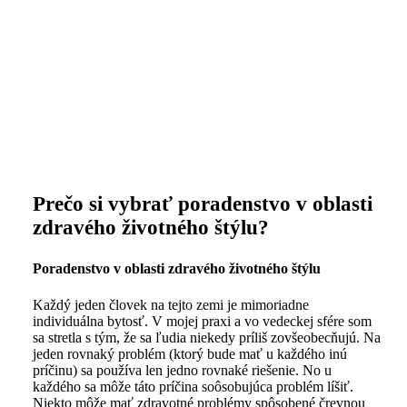
Prečo si vybrať poradenstvo v oblasti
zdravého životného štýlu?
Poradenstvo v oblasti zdravého životného štýlu
Každý jeden človek na tejto zemi je mimoriadne
individuálna bytosť. V mojej praxi a vo vedeckej sfére som
sa stretla s tým, že sa ľudia niekedy príliš zovšeobecňujú. Na
jeden rovnaký problém (ktorý bude mať u každého inú
príčinu) sa používa len jedno rovnaké riešenie. No u
každého sa môže táto príčina soôsobujúca problém líšiť.
Niekto môže mať zdravotné problémy spôsobené črevnou