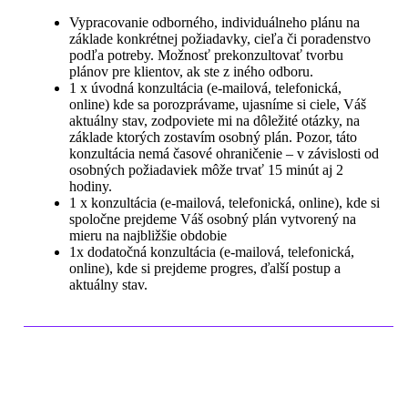
Vypracovanie odborného, individuálneho plánu na
základe konkrétnej požiadavky, cieľa či poradenstvo
podľa potreby. Možnosť prekonzultovať tvorbu
plánov pre klientov, ak ste z iného odboru.
1 x úvodná konzultácia (e-mailová, telefonická,
online) kde sa porozprávame, ujasníme si ciele, Váš
aktuálny stav, zodpoviete mi na dôležité otázky, na
základe ktorých zostavím osobný plán. Pozor, táto
konzultácia nemá časové ohraničenie – v závislosti od
osobných požiadaviek môže trvať 15 minút aj 2
hodiny.
1 x konzultácia (e-mailová, telefonická, online), kde si
spoločne prejdeme Váš osobný plán vytvorený na
mieru na najbližšie obdobie
1x dodatočná konzultácia (e-mailová, telefonická,
online), kde si prejdeme progres, ďalší postup a
aktuálny stav.