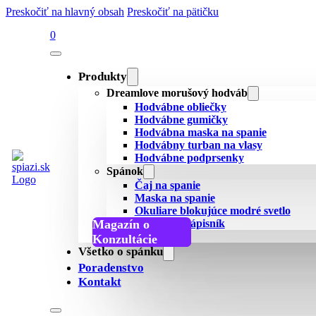
Preskočiť na hlavný obsah
Preskočiť na pätičku
0
Produkty
Dreamlove morušový hodváb
Hodvábne obliečky
Hodvábne gumičky
Hodvábna maska na spanie
Hodvábny turban na vlasy
Hodvábne podprsenky
Spánok
Čaj na spanie
Maska na spanie
Okuliare blokujúce modré svetlo
Magazín o
Spánkový zápisník
Všetky recenzie
spánku
Podcast o spánku
Konzultácie
Všetko o spánku
Poradenstvo
Kontakt