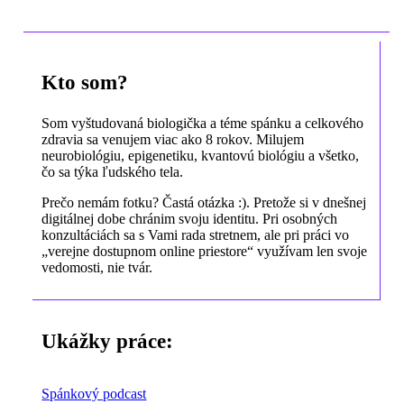
Kto som?
Som vyštudovaná biologička a téme spánku a celkového
zdravia sa venujem viac ako 8 rokov. Milujem
neurobiológiu, epigenetiku, kvantovú biológiu a všetko,
čo sa týka ľudského tela.
Prečo nemám fotku? Častá otázka :). Pretože si v dnešnej
digitálnej dobe chránim svoju identitu. Pri osobných
konzultáciách sa s Vami rada stretnem, ale pri práci vo
„verejne dostupnom online priestore“ využívam len svoje
vedomosti, nie tvár.
Ukážky práce:
Spánkový podcast