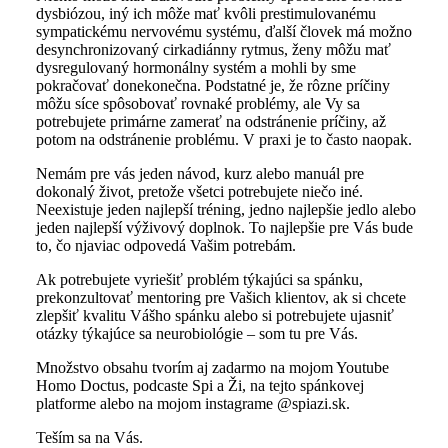
dysbiózou, iný ich môže mať kvôli prestimulovanému
sympatickému nervovému systému, ďalší človek má možno
desynchronizovaný cirkadiánny rytmus, ženy môžu mať
dysregulovaný hormonálny systém a mohli by sme
pokračovať donekonečna. Podstatné je, že rôzne príčiny
môžu síce spôsobovať rovnaké problémy, ale Vy sa
potrebujete primárne zamerať na odstránenie príčiny, až
potom na odstránenie problému. V praxi je to často naopak.
Nemám pre vás jeden návod, kurz alebo manuál pre
dokonalý život, pretože všetci potrebujete niečo iné.
Neexistuje jeden najlepší tréning, jedno najlepšie jedlo alebo
jeden najlepší výživový doplnok. To najlepšie pre Vás bude
to, čo njaviac odpovedá Vašim potrebám.
Ak potrebujete vyriešiť problém týkajúci sa spánku,
prekonzultovať mentoring pre Vašich klientov, ak si chcete
zlepšiť kvalitu Vášho spánku alebo si potrebujete ujasniť
otázky týkajúce sa neurobiológie – som tu pre Vás.
Množstvo obsahu tvorím aj zadarmo na mojom Youtube
Homo Doctus, podcaste Spi a Ži, na tejto spánkovej
platforme alebo na mojom instagrame @spiazi.sk.
Teším sa na Vás.