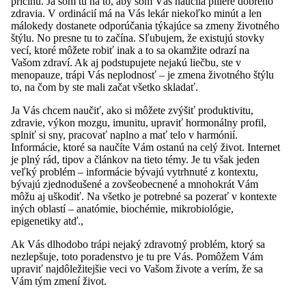
príčinu. Ja som tu na to, aby som Vás naučila piliere dobrého
zdravia. V ordinácií má na Vás lekár niekoľko minút a len
málokedy dostanete odporúčania týkajúce sa zmeny životného
štýlu. No presne tu to začína. Sľubujem, že existujú stovky
vecí, ktoré môžete robiť inak a to sa okamžite odrazí na
Vašom zdraví. Ak aj podstupujete nejakú liečbu, ste v
menopauze, trápi Vás neplodnosť – je zmena životného štýlu
to, na čom by ste mali začat všetko skladať.
Ja Vás chcem naučiť, ako si môžete zvýšiť produktivitu,
zdravie, výkon mozgu, imunitu, upraviť hormonálny profil,
splniť si sny, pracovať naplno a mať telo v harmónií.
Informácie, ktoré sa naučíte Vám ostanú na celý život. Internet
je plný rád, tipov a článkov na tieto témy. Je tu však jeden
veľký problém – informácie bývajú vytrhnuté z kontextu,
bývajú zjednodušené a zovšeobecnené a mnohokrát Vám
môžu aj uškodiť. Na všetko je potrebné sa pozerať v kontexte
iných oblastí – anatómie, biochémie, mikrobiológie,
epigenetiky atď.,
Ak Vás dlhodobo trápi nejaký zdravotný problém, ktorý sa
nezlepšuje, toto poradenstvo je tu pre Vás. Pomôžem Vám
upraviť najdôležitejšie veci vo Vašom živote a verím, že sa
Vám tým zmení život.