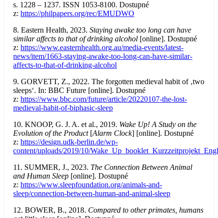
s. 1228 – 1237. ISSN 1053-8100. Dostupné
z:
https://philpapers.org/rec/EMUDWO
8. Eastern Health, 2023.
Staying awake too long can have
similar affects to that of drinking alcohol
[online]. Dostupné
z:
https://www.easternhealth.org.au/media-events/latest-
news/item/1663-staying-awake-too-long-can-have-similar-
affects-to-that-of-drinking-alcohol
9. GORVETT, Z., 2022. The forgotten medieval habit of ‚two
sleeps‘. In: BBC Future [online]. Dostupné
z:
https://www.bbc.com/future/article/20220107-the-lost-
medieval-habit-of-biphasic-sleep
10. KNOOP, G. J. A. et al., 2019.
Wake Up! A Study on the
Evolution of the Product
[
Alarm Clock
]
[online]. Dostupné
z:
https://design.udk-berlin.de/wp-
content/uploads/2019/10/Wake_Up_booklet_Kurzzeitprojekt_Eng
11. SUMMER, J., 2023.
The Connection Between Animal
and Human Sleep
[online]. Dostupné
z:
https://www.sleepfoundation.org/animals-and-
sleep/connection-between-human-and-animal-sleep
12. BOWER, B., 2018.
Compared to other primates, humans