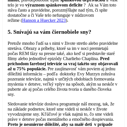
telo je vo
výraznom spánkovom deficite
? Ak sa Vám toto
stáva často a pravidelne, porozmýšlajte nad tým, či spíte
dostatočne a či Vaše telo nefunguje v núdzovom
režime (
Hanson a Huecker 2023
).
5. Snívajú sa vám čiernobiele sny?
Pretože mnoho ľudí sa s nimi v živote stretlo alebo pravidelne
stretáva. Obrazy a príbehy, ktoré sa im v noci premietajú
počas REM fázy su presne také, ako keď si predstavíte staré
filmy alebo jednotlivé epizódy Charlieho Chaplina.
Pred
príchodom farebnej televízie sa vraj takéto sny objavovali
až u 75% populácie.
Pre zaujímavosť vám poviem aj jednu
dôležitú informáciu – podľa doktorky Evy Murzyn zohráva
pozeranie televízie, najmä v určitých obdobiach formovania
myslenia v detstve, veľký vplyv na spôsob, akým sa neskôr v
puberte ale aj počas celého života tvoria u daného človeka
sny.
Sledovanie televízie doslova programuje náš mozog, tak, že
na základe podnetov, ktoré sme videli si neskôr v živote
vyvodzujeme sny. Kľúčové je však najmä to, čo sme videli
práve v detstve počas mentálneho a emočného dospievania.
Preto je nesmierne dôležité, aby sa malé deti v prípade