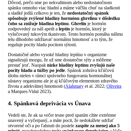
Dôvod, prečo sme po nekvalitnom alebo nedostatočnom
spánku omnoho viac hladní a máme väčšiu chuť na sladkosti
a sladké jedlá celkovo je ten, že
nedostatočný spánok
spôsobuje zvýšené hladiny hormónu ghrelinu v dôsledku
čoho sa znižuje hladina leptínu
.
Ghrelín
je hormón
zodpovedný za náš apetít a
leptín
je hormón, ktorý je
vylučovaný tukovým tkanivom. Tento hormón pomáha nášmu
telu dlhodobo udržiavať normálnu hmotnosť a to tým, že
reguluje pocity hladu pocitom sýtosti.
Dostatočné alebo vysoké hladiny leptínu v organizme
signalizujú mozgu, že už sme dostatočne sýty a môžeme
prestať jesť. Naopak
nízke hladiny leptínu zvyšujú naše
pocity hladu a túžby po jedle
. Spánok zohráva kľúčovú
úlohu nielen v rámci správneho fungovania hormonálnej
sústavy organizmu ale je aj kľúčovým elementom zdravého
života a adekvátnej hmotnosti (
Alahmary
et al. 2022;
Oliveira
a Marques-Vidal 2023).
4. Spánková deprivácia vs Únava
Vedeli ste, že ak sa večer tesne pred spaním cítite extrémne
unavený a vyčerpaný, a máte pocit, že nedokážete udržať
otvorené oči a po ľahnuti do postele
zaspíte za menej ako 5
minút
, pravdepodobne trpíte
spánkovou depriváciou
a Vaše