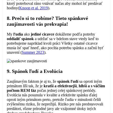
ktorý potreboval ráno vstávať načas aby mohol ísť predávať
hodiny(
Knoop et al. 2019
).
8. Prečo si to robíme? Tieto spánkové
zaujímavosti vás prekvapia!
My
ľudia
ako
jediné cicavce
dokážeme podľa potreby
oddialiť spánok
a udržať sa v bdelom stave vtedy keď to
potrebujeme napriklad kvoli práci Všetky ostatné cicavce
musia ísť spať hneď, ako pocítia potrebu spánku a začnú byť
unavení (
Summer 2023
).
9. Spánok ľudí a Evolúcia
Zaujímavým faktom je aj to, že
spánok ľudí
sa oproti iným
primátom líši tak, že je
kratší a efektívnejší
,
hlbší a s väčším
počtom REM fáz
počas jednej celej spánkovej periódy.
Evolúcia nás posunula v kvalite a efektivite spánku ďalej
oproti iným primátom preto, pretože ľudia v minulosti čelili
zvýšenému riziku, že neprežijú. Riziko pre nás predstavovali
predátori, rôzne prírodné javy ale vzájomné útoky iných