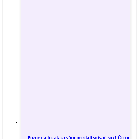
Pozor na to, ak sa vám prestali snívať sny! Čo to