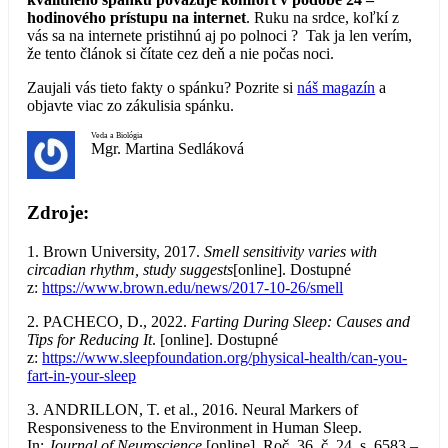
hodinového prístupu na internet
. Ruku na srdce, koľkí z
vás sa na internete pristihnú aj po polnoci ? Tak ja len verím,
že tento článok si čítate cez deň a nie počas noci.
Zaujali vás tieto fakty o spánku? Pozrite si
náš magazín
a
objavte viac zo zákulisia spánku.
Veda a Biológia
Mgr. Martina Sedláková
Zdroje:
1. Brown University, 2017.
Smell sensitivity varies with
circadian rhythm, study suggests
[online]. Dostupné
z:
https://www.brown.edu/news/2017-10-26/smell
2. PACHECO, D., 2022.
Farting During Sleep: Causes and
Tips for Reducing It
. [online]. Dostupné
z:
https://www.sleepfoundation.org/physical-health/can-you-
fart-in-your-sleep
3. ANDRILLON, T. et al., 2016. Neural Markers of
Responsiveness to the Environment in Human Sleep.
In:
Journal of Neuroscience
[online]. Roč. 36, č. 24, s. 6583 –