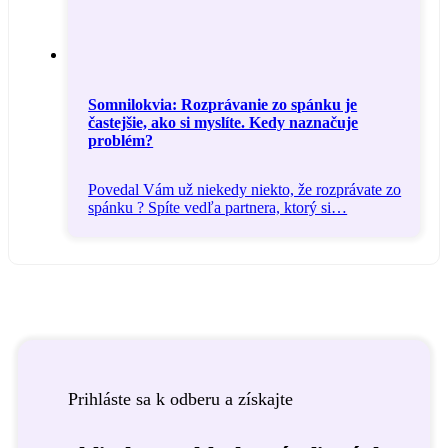
Somnilokvia: Rozprávanie zo spánku je
častejšie, ako si myslíte. Kedy naznačuje
problém?
Povedal Vám už niekedy niekto, že rozprávate zo
spánku ? Spíte vedľa partnera, ktorý si…
Prihláste sa k odberu a získajte