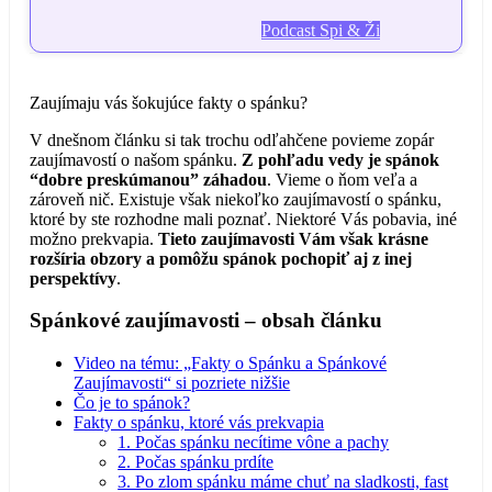
Podcast Spi & Ži
Zaujímaju vás šokujúce fakty o spánku?
V dnešnom článku si tak trochu odľahčene povieme zopár
zaujímavostí o našom spánku.
Z pohľadu vedy je spánok
“dobre preskúmanou” záhadou
. Vieme o ňom veľa a
zároveň nič. Existuje však niekoľko zaujímavostí o spánku,
ktoré by ste rozhodne mali poznať. Niektoré Vás pobavia, iné
možno prekvapia.
Tieto zaujímavosti Vám však krásne
rozšíria obzory a pomôžu spánok pochopiť aj z inej
perspektívy
.
Spánkové zaujímavosti – obsah článku
Video na tému: „Fakty o Spánku a Spánkové
Zaujímavosti“ si pozriete nižšie
Čo je to spánok?
Fakty o spánku, ktoré vás prekvapia
1. Počas spánku necítime vône a pachy
2. Počas spánku prdíte
3. Po zlom spánku máme chuť na sladkosti, fast