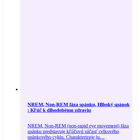
NREM, Non-REM fáza spánku, Hlboký spánok
: Kľúč k dlhodobému zdraviu
NREM, Non-REM (non-rapid eye movement) fáza
spánku predstavuje kľúčovú súčasť celkového
spánkového cyklu. Charakterizuje ju…