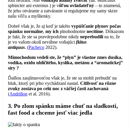
tom nebráni. Náš
vonkajší análny zvierač
(lat. Musculus
sphincter ani externus ) je v
ôľou ovládateľný
– to znamená,
že jeho otváranie a zatváranie si regulujeme my samy skrze
našu vôľu a myšlienky.
Dobré však je, že aj keď je takéto
vypúšťanie plynov počas
spánku normálne
,
my ich
plnohodnotne
necítime
. Dôkazom
je fakt, že ste sa pravdepodobne nikdy
neprebudili
na to, že
je vo vašom okolí nevábne voňajúci
flátus
antiquus
. (
Pacheco
2022).
Mimochodom vedeli ste, že “plyn” je vlastne zmes dusíka,
vodíka, oxidu uhličitého, kyslíka, metánu a “aromatickej”
síry ?
Ďalšou zaujímavosťou však je, že ste sa mohli prebudiť na
hluk, ktorý pri jeho vychádzaní nastal.
Citlivosť na rôzne
zvuky zostáva po celú noc z väčšej časti zachovaná
(
Andrillon
et al. 2016).
3. Po zlom spánku máme chuť na sladkosti,
fast food a chceme jesť viac jedla