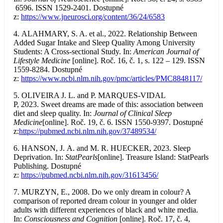
6596. ISSN 1529-2401. Dostupné
z:
https://www.jneurosci.org/content/36/24/6583
4. ALAHMARY, S. A. et al., 2022. Relationship Between
Added Sugar Intake and Sleep Quality Among University
Students: A Cross-sectional Study. In:
American Journal of
Lifestyle Medicine
[online]. Roč. 16, č. 1, s. 122 – 129. ISSN
1559-8284. Dostupné
z:
https://www.ncbi.nlm.nih.gov/pmc/articles/PMC8848117/
5. OLIVEIRA J. L. and P. MARQUES-VIDAL
P, 2023. Sweet dreams are made of this: association between
diet and sleep quality. In:
Journal of Clinical Sleep
Medicine
[online]. Roč. 19, č. 6. ISSN 1550-9397. Dostupné
z:
https://pubmed.ncbi.nlm.nih.gov/37489534/
6. HANSON, J. A. and M. R. HUECKER, 2023. Sleep
Deprivation. In:
StatPearls
[online]. Treasure Island: StatPearls
Publishing. Dostupné
z:
https://pubmed.ncbi.nlm.nih.gov/31613456/
7. MURZYN, E., 2008. Do we only dream in colour? A
comparison of reported dream colour in younger and older
adults with different experiences of black and white media.
In:
Consciousness and Cognition
[online]. Roč. 17, č. 4,