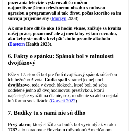
pozerania televizie vystavovali čo možno
najpozitívnejšiemu televíznemu obsahu s nulovou
agresiou a programovali si tak život, počas ktorého sa im
snívajú príjemné sny
(
Murzyn
2008).
Ak sme hore dlhšie ako 16 hodín vkuse, znižuje sa kvalita
našej práce, pozornosť ale aj mentálny výkon rovnako,
ako keby ste mali v krvi päť stotín promile alkoholu
(
Eastern
Health 2023).
6. Fakty o spánku: Spánok bol v minulosti
dvojfázový
Ešte v 17. storočí bol pre ľudí dvojfázový spánok súčasťou
ich bežného života.
Ľudia spali
v rámci jednej noci
dvojfázovo
, teda v dvoch blokoch, ktoré boli od seba
oddelené jedno až dvojhodinovou prestávkou, ktorú
najčastejšie využili na čítanie, sex, modlenie sa alebo nejakú
inú formu socializácie (
Gorvett 2022
).
7. Budíky tu s nami nie sú dlho
Prvý alarm
, ktorý slúžil ako budík bol vyvinutý až v roku
1787
a to paradoxne človekom (pôvodom) Američanom,