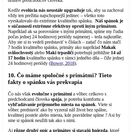
druhov predchodcov človeka.
Kedže
evolúcia nás neustále upgraduje
tak, aby sa zachoval
vždy ten prežitia najschopnejší jedinec – všetko toto
vyeskalovalo do extrémne kvalitného spánku.
Náš spánok je
v súčasnosti extrémne efektívny oproti iným primátom
.
Napríklad ak sa porovnáme s inými primátmi, spíme my ľudia
počas jednej 24 hodinovej periódy najmenej – teda najkratšie.
Aby ste si to vedeli predstaviť v číslach – zatiaľ čo nám stačí
7 hodín kvalitného spánku, primáty ako napríklad
Makak
sviňochvostý
alebo
Maki trpasličí
potrebujú približne
14 až
17 hodín
kvalitného spánku v rámci jedného dňa – čiže jednej
24 hodinovej periódy (
Bower, 2018
).
10. Čo máme spoločné s primátmi? Tieto
fakty o spánku vás prekvapia
Čo nás však
evolučne s primátmi
a vôbec celkovo s
predchodcami človeka
spája
, je potreba komfortu a
vyhľadávanie príjemného miesta na spánok
. Viete si
vôbec predstaviť ako by vyzeral náš život bez spálne,
kvalitnej postele alebo miesta, kde pravidelne spíme ? Asi by
sme si spánok neužili tak ako s nimi.
Aj
rôzne druhý opíc a primátov si stavajú hniezda
, ktoré