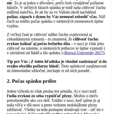
nie
. To je aj jeden z dôvodov, prečo boli vynájdené požiarne
hlásiče. V určitých fázach spánku je totiž naša citlivosť čuchu
znížená natoľko, že ak by sa vo Vašom okolí nachádzal
požiar, zápach z dymu by Vás nemusel zobudiť včas
. Náš
čuch sa totižto počas spánku v niektorých momentoch úplne
vypína.
Z veľkej časti je citlivosť nášho čuchu ovplyvnená aj
cirkadiánnymi rytmami – to znamená, že
citlivosť čuchu
zvykne kolísať aj počas bežného dňa
– v noci je však jeho
citlivosť na minime, u niektorých jedincov je úplne vypnutý (
v závislosti od štádií a fáz spánku ) (
Brown University 2017
).
Tip pre Vás : Z tohto hľadiska je vhodné zaobstarať si do
svojho obydlia požiarny hlásič.
Tieto spánkové zaujímavosti
sú mimoriadne užitočné, nechajte si od nich poradiť.
2. Počas spánku prdíte
Jednu výhodu to však predsa len prináša. Aj v noci totiž
ľudia zvyknú zo seba vypúšťať plyny
. Možno o niečo
prirodzenejšie ako cez deň. Totižto v noci, keď spíme je aj
naša vôľa v ríši snov a preto vedome nedokážeme plyny
zdržiavať. Všetky sa teda postupne dostávajú von – nič im v