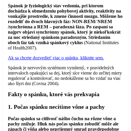
Spánok je fyziologický stav vedomia, pri ktorom
dochádza k obmedzeniu pohybovej aktivity, reaktivity na
vonkajšie prostredie, k zmene činnosti mozgu. Môžeme ho
rozdeliť do dvoch hlavných fáz: NON-REM/ NREM
/synchrónna a REM – paradoxná fáza. Po zaspaní sa
najprv objaví synchrónny spánok, ktorý je niekoľkokrát
za noc striedaný spánkom paradoxným. Striedaním
oboch fáz tak vzniká spánkový cyklus
(National Institutes
of Health2007).
Ak sa chcete dozvedieť viac o spánku, kliknite sem.
Spánok je nervovým systémom vynútený, v pravidelných
intervaloch opakujúci sa dej, ktorý síce vieme do určitej miery
regulovať a kontrolovať, no nedokážeme sa ho vzdať na viac
ako štyri dni (Covisa 2004).
Fakty o spánku, ktoré vás prekvapia
1.
Počas spánku necítime vône a pachy
Počas spánku sa citlivosť nášho čuchu na rôzne vône a
pachy znižuje
.
Hluk nás počas spánku zobudiť môže ale
zápach či vôňa alebo nepríjemný smrad pravdepodobne