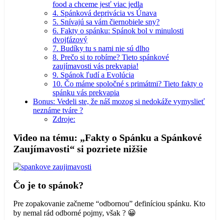
food a chceme jesť viac jedla
4. Spánková deprivácia vs Únava
5. Snívajú sa vám čiernobiele sny?
6. Fakty o spánku: Spánok bol v minulosti
dvojfázový
7. Budíky tu s nami nie sú dlho
8. Prečo si to robíme? Tieto spánkové
zaujímavosti vás prekvapia!
9. Spánok ľudí a Evolúcia
10. Čo máme spoločné s primátmi? Tieto fakty o
spánku vás prekvapia
Bonus: Vedeli ste, že náš mozog si nedokáže vymyslieť
neznáme tváre ?
Zdroje:
Video na tému: „Fakty o Spánku a Spánkové
Zaujímavosti“ si pozriete nižšie
Čo je to spánok?
Pre zopakovanie začneme “odbornou” definíciou spánku. Kto
by nemal rád odborné pojmy, však ? 😀