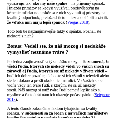
využívajú
tak,
ako my naše spálne
– na príjemný spánok.
Hniezda primátov sa kedysi využívali predovšetkým na
kŕmenie mláďat no neskôr sa z nich vyvinuli aj priestory na
kvalitný odpočinok, pretože si tieto hniezda obľúbili a
zistili,
že vďaka ním majú lepší spánok
(
Viegas 2018
).
Toto boli tie najzaujímavejšie fakty o spánku. Poznali ste
niektoré z nich?
Bonus: Vedeli ste, že náš mozog si nedokáže
vymyslieť neznáme tváre ?
Posledná zaujímavosť sa týka nášho mozgu.
To znamená, že
všetci ľudia, ktorých ste niekedy videli vo vašich snoch sú
zároveň aj ľudia, ktorých ste už niekedy v živote videli
–
buď ich dobre poznáte, alebo ste si ich všimli v televízii alebo
ste len dokonca prešli okolo nich na ulici. Vo Vašich snoch
vidíte vždy len tváre ľudí, s ktorými ste sa už niekedy
stretli. Náš mozog si totiž tváre ľudí pamätá lepšie ako si
myslíme a často krát nám ich ukazuje počas spánku (
Seigneur
2018
).
A tento článok zakončíme faktom týkajúcim sa kvality
spánku.
V súčasnosti sa za jeden z najväčších narušiteľov
kvalitného spánku považuje komfort v podobe 24 –