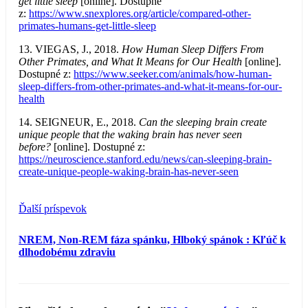
get little sleep
[online]. Dostupné
z:
https://www.snexplores.org/article/compared-other-
primates-humans-get-little-sleep
13. VIEGAS, J., 2018.
How Human Sleep Differs From
Other Primates, and What It Means for Our Health
[online].
Dostupné z:
https://www.seeker.com/animals/how-human-
sleep-differs-from-other-primates-and-what-it-means-for-our-
health
14. SEIGNEUR, E., 2018.
Can the sleeping brain create
unique people that the waking brain has never seen
before?
[online]. Dostupné z:
https://neuroscience.stanford.edu/news/can-sleeping-brain-
create-unique-people-waking-brain-has-never-seen
Ďalší príspevok
NREM, Non-REM fáza spánku, Hlboký spánok : Kľúč k
dlhodobému zdraviu