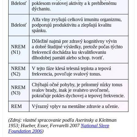
Bdelosť
poklesom svalovej aktivity a k prehĺbenému
dýchaniu.
Alfa vlny zvyšujú celkovú imunitu organizmu,
Bdelosť
podporujú produktivitu a zlepšujú kvalitu
spánku.
Dôležité najmä pre zdravý kognitívny vývin
NREM
a dobré študijné výsledky, pretože počas týchto
(N1)
frekvencií dochádza ku skvalitňovaniu
dlhodobej pamäti alebo schop. tvoriť.
NREM
V tejto fáze klesá telesná teplota a tepová
(N2)
frekvencia, povoľuje svalový tonus.
Chýbajú očné pohyby, je prítomný nízky tonus
NREM
svalov brady, inak je svalstvo uvoľnené,
(N3)
pokračuje pokles dychovej a tepovej frekvencie.
REM
Výrazný vplyv na mentálne zdravie a učenie.
(Zdroj: vlastné spracovanie podľa Aserinsky a Kleitman
1953; Hueber, Esser, Ferrarelli 2007
National Sleep
Foundation 2006
)