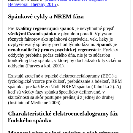
Behavioral Therapy 2015
).
Spánkové cykly a NREM fáza
Pre
kvalitný regenerujúci spánok
je nevyhnutné prejsť
všetkými fázami spánku
v plynulom poradí. Vplyvom
rôznych faktorov ako spánková deprivácia, vek, lieky je
ovplyvňovaný správny prechod týmito fázami.
Spánok je
nenahraditeľný proces psychickej regeneráci
e. Fyzický
oddychy prebieha počas celého dňa, nie je to súčasťou
konkrétnej fázy spánku, v ktorej by dochádzalo k fyzickému
oddychu (Purves a kol. 2001).
Existujú zreteľné a typické elektroencefalogramy (EEG) a
fyziologické vzorce pre čulosť, prebúdzanie a bdelosť, REM
spánok a pre každé zo štádií NREM spánku (Tabuľka 2). Aj
keď sú všetky fázy spánku špecificky definované, v
skutočnosti sa skôr postupne prelínajú z jednej do druhej
(Institute of Medicine 2006).
Charakteristické elektroencefalogramy fáz
ľudského spánku