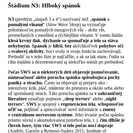
Štádium N3: Hlboký spánok
N3
(predtým „stupeň 3 a 4“) nazývaný tiež „
spánok s
pomalými vlnami
“ (
Slow Wave Sleep
) sa vyznačuje
prítomnosťou pomalých mozgových vĺn –
delta vĺn
,
premiešaných s menšími a rýchlejšími vlnami. V tomto štádiu
klesá krvný tlak
,
dýchanie sa spomaľuje a telo sa stáva
nehybným
.
Spánok
je
hlbší
,
bez
akýchkoľvek
pohybov očí
a
svalovej aktivity
, hoci svaly si svoju funkciu zachovávajú.
Prebudiť sa v tejto fáze je najťažšie, a ak sa tak stane, ľudia sa
cítia malátni a dezorientovaní aj niekoľko minút po prebudení.
P
očas SWS sa u niektorých detí objavuje pomočovanie,
námesačnosť alebo porucha spánku spôsobujúca pocity
paniky a strachu.
Často sa objavujú aj prejavy ako :
intenzívny krik, plač, mlátenie do priestoru a okolo seba alebo
už spomínaný strach. Táto porucha spánku sa
v zahraničnej
literatúre
označuje pojmom „s
leep terrors
“ alebo „
night
terrors
“.
SWS
je spojený s
regeneráciou tela
,
schopnosťou
učiť sa
, prijímať a spracovávať nové informácie a
zmeny
v centrálnom nervovom systéme
. Jeho trvanie počas spánku
priamo súvisí s akumulovanou potrebou tela, t. j.
čím dlhšie je
človek hore, tým viac SWS si telo počas noci dopraje
(Andrés, Garzón a Reinoso-Suárez 2011; Institute of