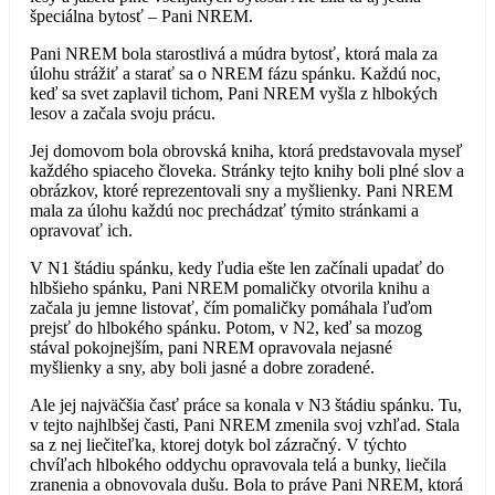
špeciálna bytosť – Pani NREM.
Pani NREM bola starostlivá a múdra bytosť, ktorá mala za
úlohu strážiť a starať sa o NREM fázu spánku. Každú noc,
keď sa svet zaplavil tichom, Pani NREM vyšla z hlbokých
lesov a začala svoju prácu.
Jej domovom bola obrovská kniha, ktorá predstavovala myseľ
každého spiaceho človeka. Stránky tejto knihy boli plné slov a
obrázkov, ktoré reprezentovali sny a myšlienky. Pani NREM
mala za úlohu každú noc prechádzať týmito stránkami a
opravovať ich.
V N1 štádiu spánku, kedy ľudia ešte len začínali upadať do
hlbšieho spánku, Pani NREM pomaličky otvorila knihu a
začala ju jemne listovať, čím pomaličky pomáhala ľuďom
prejsť do hlbokého spánku. Potom, v N2, keď sa mozog
stával pokojnejším, pani NREM opravovala nejasné
myšlienky a sny, aby boli jasné a dobre zoradené.
Ale jej najväčšia časť práce sa konala v N3 štádiu spánku. Tu,
v tejto najhlbšej časti, Pani NREM zmenila svoj vzhľad. Stala
sa z nej liečiteľka, ktorej dotyk bol zázračný. V týchto
chvíľach hlbokého oddychu opravovala telá a bunky, liečila
zranenia a obnovovala dušu. Bola to práve Pani NREM, ktorá