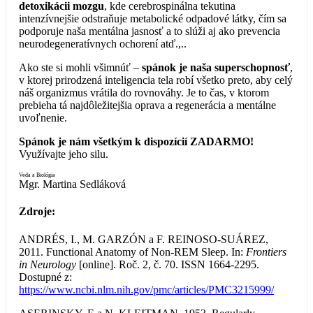
detoxikácii mozgu
, kde cerebrospinálna tekutina
intenzívnejšie odstraňuje metabolické odpadové látky, čím sa
podporuje naša mentálna jasnosť a to slúži aj ako prevencia
neurodegeneratívnych ochorení atď.,..
Ako ste si mohli všimnúť –
spánok je naša superschopnosť
,
v ktorej prirodzená inteligencia tela robí všetko preto, aby celý
náš organizmus vrátila do rovnováhy. Je to čas, v ktorom
prebieha tá najdôležitejšia oprava a regenerácia a mentálne
uvoľnenie.
Spánok je nám všetkým k dispozícií ZADARMO!
Využívajte jeho silu.
Veda a Biológia
Mgr. Martina Sedláková
Zdroje:
ANDRÉS, I., M. GARZÓN a F. REINOSO-SUÁREZ,
2011. Functional Anatomy of Non-REM Sleep. In:
Frontiers
in Neurology
[online]. Roč. 2, č. 70. ISSN 1664-2295.
Dostupné z:
https://www.ncbi.nlm.nih.gov/pmc/articles/PMC3215999/