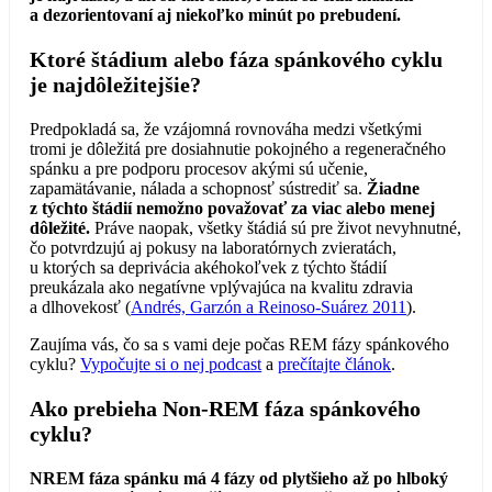
a dezorientovaní aj niekoľko minút po prebudení.
Ktoré štádium alebo fáza spánkového cyklu
je najdôležitejšie?
Predpokladá sa, že vzájomná rovnováha medzi všetkými
tromi je dôležitá pre dosiahnutie pokojného a regeneračného
spánku a pre podporu procesov akými sú učenie,
zapamätávanie, nálada a schopnosť sústrediť sa.
Žiadne
z týchto štádií nemožno považovať za viac alebo menej
dôležité.
Práve naopak, všetky štádiá sú pre život nevyhnutné,
čo potvrdzujú aj pokusy na laboratórnych zvieratách,
u ktorých sa deprivácia akéhokoľvek z týchto štádií
preukázala ako negatívne vplývajúca na kvalitu zdravia
a dlhovekosť (
Andrés, Garzón a Reinoso-Suárez 2011
).
Zaujíma vás, čo sa s vami deje počas REM fázy spánkového
cyklu?
Vypočujte si o nej podcast
a
prečítajte článok
.
Ako prebieha Non-REM fáza spánkového
cyklu?
NREM fáza spánku má 4 fázy od plytšieho až po hlboký