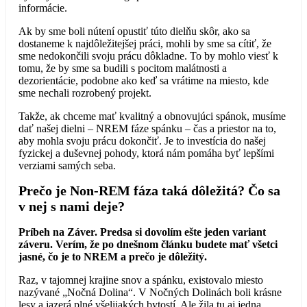
informácie.
Ak by sme boli nútení opustiť túto dielňu skôr, ako sa
dostaneme k najdôležitejšej práci, mohli by sme sa cítiť, že
sme nedokončili svoju prácu dôkladne. To by mohlo viesť k
tomu, že by sme sa budili s pocitom malátnosti a
dezorientácie, podobne ako keď sa vrátime na miesto, kde
sme nechali rozrobený projekt.
Takže, ak chceme mať kvalitný a obnovujúci spánok, musíme
dať našej dielni – NREM fáze spánku – čas a priestor na to,
aby mohla svoju prácu dokončiť. Je to investícia do našej
fyzickej a duševnej pohody, ktorá nám pomáha byť lepšími
verziami samých seba.
Prečo je Non-REM fáza taká dôležitá? Čo sa
v nej s nami deje?
Príbeh na Záver. Predsa si dovolím ešte jeden variant
záveru. Verím, že po dnešnom článku budete mať všetci
jasné, čo je to NREM a prečo je dôležitý.
Raz, v tajomnej krajine snov a spánku, existovalo miesto
nazývané „Nočná Dolina“. V Nočných Dolinách boli krásne
lesy a jazerá plné všelijakých bytostí. Ale žila tu aj jedna