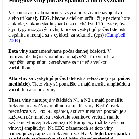
Mozgové vlny počasí spánku a nich význam
V spánkovom laboratóriu sa zvyčajne zaznamenávajú dva
alebo tri kanály EEG, hlavne s cieľom určiť, či je pacient hore
a ak nie, v akom štádiu spánku sa nachádza. EEG zachytáva
štyri typy mozgových vĺn, ktoré sa vyskytujú počas bdelosti
a spánku a merajú sa v cykloch za sekundu (cps) (
Campbell
2009
).
Beta vlny
zaznamenávame počas dennej bdelosti. V
porovnaní s inými vlnami majú najvyššiu frekvenciu a
najnižšiu amplitúdu. Stretávame sa tu tiež s veľkou
variabilitou.
Alfa vlny
sa vyskytujú počas bdelosti a relaxácie (napr.
počas
meditácie
). Tieto vlny sú pomalšie a majú menšiu amplitúdu a
variabilitu ako beta vlny.
Theta vlny
nastupujú v štádiách N1 a N2 a majú pomalšiu
frekvenciu a väčšiu amplitúdu ako alfa vlny. Keď človek
prechádza z N1 do N2 spánku, aktivita theta vĺn pokračuje a
každých pár minút sa vyskytujú spánkové vretená (náhle
zvýšenie vlnovej frekvencie) a K komplexy (náhle zvýšenie
vlnovej amplitúdy). Na EEG záznamoch sa tieto vlny
namerajú zvyčajne vo frekvencií 3-7 Hz.
V tejto fáze spánku