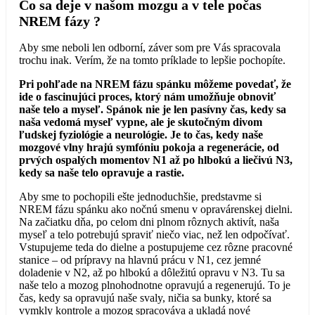
Čo sa deje v našom mozgu a v tele počas
NREM fázy ?
Aby sme neboli len odborní, záver som pre Vás spracovala
trochu inak. Verím, že na tomto príklade to lepšie pochopíte.
Pri pohľade na NREM fázu spánku môžeme povedať, že
ide o fascinujúci proces, ktorý nám umožňuje obnoviť
naše telo a myseľ. Spánok nie je len pasívny čas, kedy sa
naša vedomá myseľ vypne, ale je skutočným divom
ľudskej fyziológie a neurológie. Je to čas, kedy naše
mozgové vlny hrajú symfóniu pokoja a regenerácie, od
prvých ospalých momentov N1 až po hlbokú a liečivú N3,
kedy sa naše telo opravuje a rastie.
Aby sme to pochopili ešte jednoduchšie, predstavme si
NREM fázu spánku ako nočnú smenu v opravárenskej dielni.
Na začiatku dňa, po celom dni plnom rôznych aktivít, naša
myseľ a telo potrebujú spraviť niečo viac, než len odpočívať.
Vstupujeme teda do dielne a postupujeme cez rôzne pracovné
stanice – od prípravy na hlavnú prácu v N1, cez jemné
doladenie v N2, až po hlbokú a dôležitú opravu v N3. Tu sa
naše telo a mozog plnohodnotne opravujú a regenerujú. To je
čas, kedy sa opravujú naše svaly, ničia sa bunky, ktoré sa
vymkly kontrole a mozog spracováva a ukladá nové