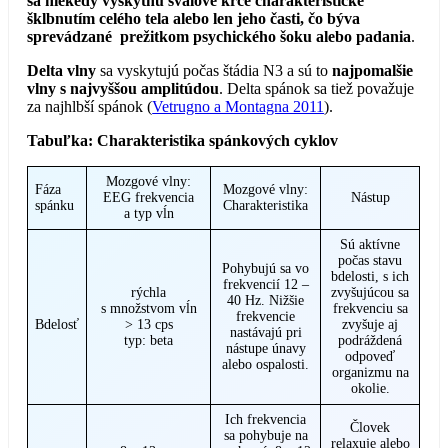
sa niekedy vyskytnú svalové kŕče charakteristické
šklbnutím celého tela alebo len jeho časti, čo býva
sprevádzané prežitkom psychického šoku alebo padania
.
Delta vlny
sa vyskytujú počas štádia N3 a sú to
najpomalšie
vlny s najvyššou amplitúdou
. Delta spánok sa tiež považuje
za najhlbší spánok (
Vetrugno a Montagna 2011
).
Tabuľka: Charakteristika spánkových cyklov
Mozgové vlny:
Fáza
Mozgové vlny:
EEG frekvencia
Nástup
spánku
Charakteristika
a typ vĺn
Sú aktívne
počas stavu
Pohybujú sa vo
bdelosti, s ich
frekvencií 12 –
rýchla
zvyšujúcou sa
40 Hz. Nižšie
s množstvom vĺn
frekvenciu sa
frekvencie
Bdelosť
> 13 cps
zvyšuje aj
nastávajú pri
typ: beta
podráždená
nástupe únavy
odpoveď
alebo ospalosti.
organizmu na
okolie.
Ich frekvencia
Človek
sa pohybuje na
relaxuje alebo