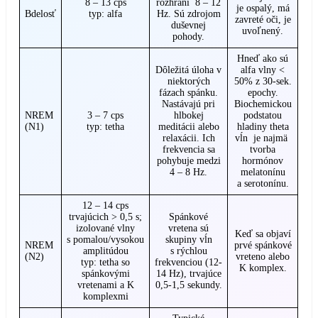
8 – 13 cps
rozhraní 8 – 12
je ospalý, má
Bdelosť
typ: alfa
Hz. Sú zdrojom
zavreté oči, je
duševnej
uvoľnený.
pohody.
Hneď ako sú
Dôležitá úloha v
alfa vlny <
niektorých
50% z 30-sek.
fázach spánku.
epochy.
Nastávajú pri
Biochemickou
NREM
3 – 7 cps
hlbokej
podstatou
(N1)
typ: tetha
meditácii alebo
hladiny theta
relaxácii. Ich
vĺn je najmä
frekvencia sa
tvorba
pohybuje medzi
hormónov
4 – 8 Hz.
melatonínu
a serotonínu.
12 – 14 cps
trvajúcich > 0,5 s;
Spánkové
izolované vlny
vretena sú
Keď sa objaví
s pomalou/vysokou
skupiny vĺn
NREM
prvé spánkové
amplitúdou
s rýchlou
(N2)
vreteno alebo
typ: tetha so
frekvenciou (12-
K komplex.
spánkovými
14 Hz), trvajúce
vretenami a K
0,5-1,5 sekundy.
komplexmi