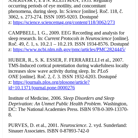
ASERINSKY, E a N. KLEITMAN, 1953. Regularly
occurring periods of eye motility, and concomitant
phenomena, during sleep. In:
Science
[online]. Roč. 118, č.
3062, s. 273-274. ISSN 1095-9203. Dostupné
z:
https://science.sciencemag.org/content/118/3062/273
CAMPBELL, I. G., 2009. EEG Recording and analysis for
sleep research. In:
Current Protocols in Neuroscience
[online].
Roč. 49, č. 1, s. 10.2.1 – 10.2.19. ISSN 1934-8576. Dostupné
z:
https://www.ncbi.nlm.nih.gov/pmc/articles/PMC2824445/
HUBER, R., S. K. ESSER, F. FERRARELLI et al., 2007.
TMS-Induced cortical potentiation during wakefulness locally
increases slow wave activity during sleep. In:
PLoS
ONE
[online]. Roč. 2, č. 3. ISSN 1932-6203. Dostupné
z:
https://journals.plos.org/plosone/article?
id=10.1371/journal.pone.0000276
Institute of Medicine, 2006.
Sleep Disorders and Sleep
Deprivation: An Unmet Public Health Problem.
Washington,
DC: The National Academies Press. ISBN 978-0-309-13370-
8.
PURVES, D. et al., 2001.
Neuroscience
. 2. vyd. Sunderland:
Sinauer Associates. ISBN 0-87893-742-0