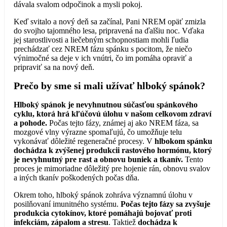
dávala svalom odpočinok a mysli pokoj.
Keď svitalo a nový deň sa začínal, Pani NREM opäť zmizla
do svojho tajomného lesa, pripravená na ďalšiu noc. Vďaka
jej starostlivosti a liečebným schopnostiam mohli ľudia
prechádzať cez NREM fázu spánku s pocitom, že niečo
výnimočné sa deje v ich vnútri, čo im pomáha opraviť a
pripraviť sa na nový deň.
Prečo by sme si mali užívať hlboký spánok?
Hlboký spánok je nevyhnutnou súčasťou spánkového
cyklu, ktorá hrá kľúčovú úlohu v našom celkovom zdraví
a pohode.
Počas tejto fázy, známej aj ako NREM fáza, sa
mozgové vlny výrazne spomaľujú, čo umožňuje telu
vykonávať dôležité regeneračné procesy. V
hlbokom spánku
dochádza k zvýšenej produkcii rastového hormónu, ktorý
je nevyhnutný pre rast a obnovu buniek a tkanív.
Tento
proces je mimoriadne dôležitý pre hojenie rán, obnovu svalov
a iných tkanív poškodených počas dňa.
Okrem toho, hlboký spánok zohráva významnú úlohu v
posilňovaní imunitného systému.
Počas tejto fázy sa zvyšuje
produkcia cytokínov, ktoré pomáhajú bojovať proti
infekciám, zápalom a stresu
. Taktiež
dochádza k