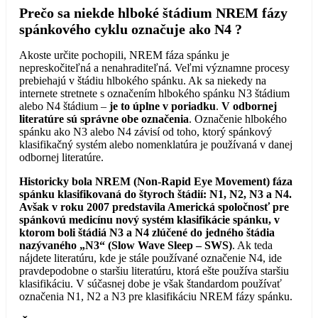
Prečo sa niekde hlboké štádium NREM fázy
spánkového cyklu označuje ako N4 ?
Akoste určite pochopili, NREM fáza spánku je
nepreskočiteľná a nenahraditeľná. Veľmi významne procesy
prebiehajú v štádiu hlbokého spánku. Ak sa niekedy na
internete stretnete s označením hlbokého spánku N3 štádium
alebo N4 štádium –
je to úplne v poriadku
.
V odbornej
literatúre sú správne obe označenia
. Označenie hlbokého
spánku ako N3 alebo N4 závisí od toho, ktorý spánkový
klasifikačný systém alebo nomenklatúra je používaná v danej
odbornej literatúre.
Historicky bola NREM (Non-Rapid Eye Movement) fáza
spánku klasifikovaná do štyroch štádií: N1, N2, N3 a N4.
Avšak v roku 2007 predstavila Americká spoločnosť pre
spánkovú medicínu nový systém klasifikácie spánku, v
ktorom boli štádiá N3 a N4 zlúčené do jedného štádia
nazývaného „N3“ (Slow Wave Sleep – SWS)
. Ak teda
nájdete literatúru, kde je stále používané označenie N4, ide
pravdepodobne o staršiu literatúru, ktorá ešte používa staršiu
klasifikáciu. V súčasnej dobe je však štandardom používať
označenia N1, N2 a N3 pre klasifikáciu NREM fázy spánku.