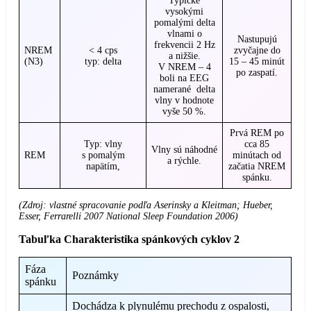
Typické
vysokými
pomalými delta
vlnami o
Nastupujú
frekvencii 2 Hz
NREM
< 4 cps
zvyčajne do
a nižšie.
(N3)
typ: delta
15 – 45 minút
V NREM – 4
po zaspatí.
boli na EEG
namerané delta
vlny v hodnote
vyše 50 %.
Prvá REM po
Typ: vlny
cca 85
Vlny sú náhodné
REM
s pomalým
minútach od
a rýchle.
napätím,
začatia NREM
spánku.
(Zdroj: vlastné spracovanie podľa Aserinsky a Kleitman; Hueber,
Esser, Ferrarelli 2007 National Sleep Foundation 2006)
Tabuľka Charakteristika spánkových cyklov 2
Fáza
Poznámky
spánku
Dochádza k plynulému prechodu z ospalosti,