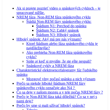
Ak si prajete pozrieť video o spánkových cykloch – je
spracované nižšie.
NREM fáza, Non-REM fáza spánkového cyklu
Štádiá Non-REM fázy spánkového cyklu:
Štádium N1: Prechod do spánku
Štádium N2: Ľahký spánok
Štádium N3: Hlboký spánok
Hlboký spánok: Aký má pre nás význam?
Ktoré štádium alebo fáza spánkového cyklu je
najdôležitejšie?
Ako prebieha Non-REM fáza spánkového
cyklu?
Spíte aj keď si myslíte, že ste ešte nespali?
Spánkové cykly a NREM fáza
Charakteristické elektroencefalogramy fáz ľudského
spánku
Mozgové vlny počasí spánku a nich význam
Prečo sa niekde hlboké štádium NREM fázy
spánkového cyklu označuje ako N4 ?
Čo sa deje v našom mozgu a v tele počas NREM fázy ?
Prečo je Non-REM fáza taká dôležitá? Čo sa v nej s
nami deje?
Prečo by sme si mali užívať hlboký spánok?
Zdroje: