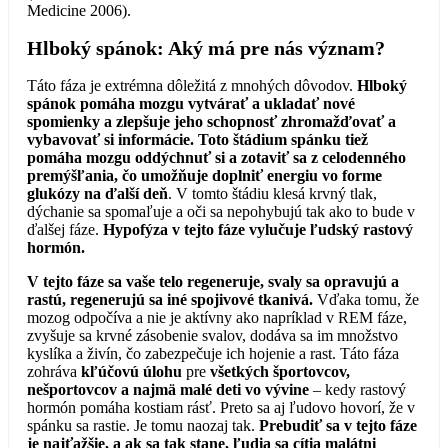
Medicine 2006).
Hlboký spánok: Aký má pre nás význam?
Táto fáza je extrémna dôležitá z mnohých dôvodov.
Hlboký
spánok pomáha mozgu vytvárať a ukladať nové
spomienky a zlepšuje jeho schopnosť zhromažďovať a
vybavovať si informácie. Toto štádium spánku tiež
pomáha mozgu oddýchnuť si a zotaviť sa z celodenného
premýšľania, čo umožňuje doplniť energiu vo forme
glukózy na ďalší deň
. V tomto štádiu klesá krvný tlak,
dýchanie sa spomaľuje a oči sa nepohybujú tak ako to bude v
ďalšej fáze.
Hypofýza v tejto fáze vylučuje ľudský rastový
hormón.
V tejto fáze sa vaše telo regeneruje, svaly sa opravujú a
rastú, regenerujú sa iné spojivové tkanivá.
Vďaka tomu, že
mozog odpočíva a nie je aktívny ako napríklad v REM fáze,
zvyšuje sa krvné zásobenie svalov, dodáva sa im množstvo
kyslíka a živín, čo zabezpečuje ich hojenie a rast. Táto fáza
zohráva
kľúčovú úlohu
pre
všetkých športovcov,
nešportovcov a najmä malé deti vo vývine
– kedy rastový
hormón pomáha kostiam rásť. Preto sa aj ľudovo hovorí, že v
spánku sa rastie. Je tomu naozaj tak.
Prebudiť sa v tejto fáze
je najťažšie, a ak sa tak stane, ľudia sa cítia malátni