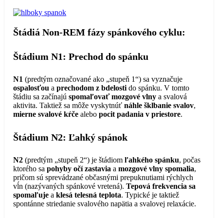
Štádiá Non-REM fázy spánkového cyklu:
Štádium N1: Prechod do spánku
N1
(predtým označované ako „stupeň 1“) sa vyznačuje
ospalosťou
a
prechodom z bdelosti
do spánku. V tomto
štádiu sa začínajú
spomaľovať mozgové vlny
a svalová
aktivita. Taktiež sa môže vyskytnúť
náhle šklbanie svalov
,
mierne svalové kŕče
alebo
pocit padania v priestore
.
Štádium N2: Ľahký spánok
N2
(predtým „stupeň 2“) je štádiom
ľahkého spánku
, počas
ktorého sa
pohyby očí zastavia
a
mozgové vlny spomalia
,
pričom sú sprevádzané občasnými prepuknutiami rýchlych
vĺn (nazývaných spánkové vretená).
Tepová frekvencia sa
spomaľuje
a
klesá telesná teplota
. Typické je taktiež
spontánne striedanie svalového napätia a svalovej relaxácie.