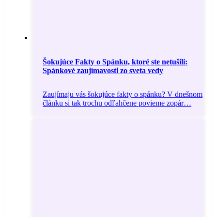
Šokujúce Fakty o Spánku, ktoré ste netušili:
Spánkové zaujímavosti zo sveta vedy
Zaujímaju vás šokujúce fakty o spánku? V dnešnom
článku si tak trochu odľahčene povieme zopár…