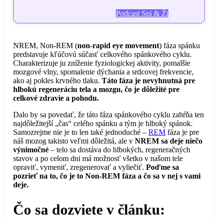
Podcast Spi & Ži
NREM, Non-REM (
non-rapid eye movement
) fáza spánku
predstavuje kľúčovú súčasť celkového spánkového cyklu.
Charakterizuje ju zníženie fyziologickej aktivity, pomalšie
mozgové vlny, spomalenie dýchania a srdcovej frekvencie,
ako aj pokles krvného tlaku.
Táto fáza je nevyhnutná pre
hlbokú regeneráciu tela a mozgu, čo je dôležité pre
celkové zdravie a pohodu.
Dalo by sa povedať, že táto fáza spánkového cyklu zahŕňa ten
najdôležitejší „čas“ celého spánku a tým je hlboký spánok.
Samozrejme nie je to len také jednoduché –
REM
fáza je pre
náš mozog takisto veľmi dôležitá, ale v
NREM sa deje niečo
výnimočné
– telo sa dostáva do hlbokých, regeneračných
stavov a po celom dni má možnosť všetko v našom tele
opraviť, vymeniť, zregenerovať a vyliečiť.
Poďme sa
pozrieť na to, čo je to Non-REM fáza a čo sa v nej s vami
deje.
Čo sa dozviete v článku: