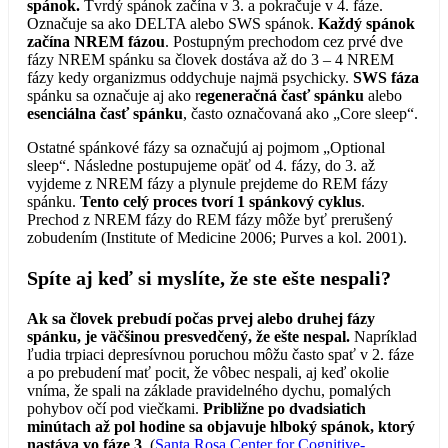
spánok.
Tvrdý spánok začína v 3. a pokračuje v 4. fáze.
Označuje sa ako DELTA alebo SWS spánok.
Každý spánok
začína NREM fázou
. Postupným prechodom cez prvé dve
fázy NREM spánku sa človek dostáva až do 3 – 4 NREM
fázy kedy organizmus oddychuje najmä psychicky.
SWS fáza
spánku sa označuje aj ako r
egeneračná časť spánku
alebo
esenciálna časť spánku
, často označovaná ako „Core sleep“.
Ostatné spánkové fázy sa označujú aj pojmom „Optional
sleep“. Následne postupujeme opäť od 4. fázy, do 3. až
vyjdeme z NREM fázy a plynule prejdeme do REM fázy
spánku.
Tento celý proces tvorí 1 spánkový cyklus
.
Prechod z NREM fázy do REM fázy môže byť prerušený
zobudením (Institute of Medicine 2006; Purves a kol. 2001).
Spíte aj keď si myslíte, že ste ešte nespali?
Ak sa človek prebudí počas prvej alebo druhej fázy
spánku, je väčšinou presvedčený, že ešte nespal.
Napríklad
ľudia trpiaci depresívnou poruchou môžu často spať v 2. fáze
a po prebudení mať pocit, že vôbec nespali, aj keď okolie
vníma, že spali na základe pravidelného dychu, pomalých
pohybov očí pod viečkami.
Približne po dvadsiatich
minútach až pol hodine sa objavuje hlboký spánok, ktorý
nastáva vo fáze 3
(
Santa Rosa Center for Cognitive-