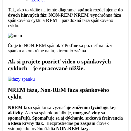
Tak, ako to vidíte na tomto diagrame,
spánok
rozdeľujeme
do
dvoch hlavných fáz
:
NON-REM/ NREM
/synchrónna fáza
spánkového cyklu a
REM
– paradoxná fáza spánkového
cyklu.
Čo je to NON-REM spánok ? Poďme sa pozrieť na fázy
spánku a konkrétne na tú, ktorou to začína.
Ak si prajete pozrieť video o spánkových
cykloch – je spracované nižšie.
NREM fáza
, Non-REM fáza spánkového
cyklu
NREM fáza
spánku sa vyznačuje
znížením fyziologickej
aktivity
. Ako sa spánok prehlbuje,
mozgové vlny
sa
spomaľujú
.
Spomaľuje sa
aj
dýchanie
,
srdcová frekvencia
a
klesá krvný tlak
. Bezprostredne
po zaspaní
človek
vstupuje do prvého štádia
NON-REM fázy
.