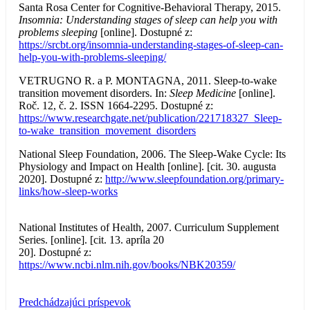
Santa Rosa Center for Cognitive-Behavioral Therapy, 2015.
Insomnia: Understanding stages of sleep can help you with
problems sleeping
[online]. Dostupné z:
https://srcbt.org/insomnia-understanding-stages-of-sleep-can-
help-you-with-problems-sleeping/
VETRUGNO R. a P. MONTAGNA, 2011. Sleep-to-wake
transition movement disorders. In:
Sleep Medicine
[online].
Roč. 12, č. 2. ISSN 1664-2295. Dostupné z:
https://www.researchgate.net/publication/221718327_Sleep-
to-wake_transition_movement_disorders
National Sleep Foundation, 2006. The Sleep-Wake Cycle: Its
Physiology and Impact on Health [online]. [cit. 30. augusta
2020]. Dostupné z:
http://www.sleepfoundation.org/primary-
links/how-sleep-works
National Institutes of Health, 2007. Curriculum Supplement
Series. [online]. [cit. 13. apríla 20
20]. Dostupné z:
https://www.ncbi.nlm.nih.gov/books/NBK20359/
Predchádzajúci príspevok