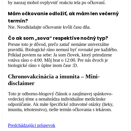
by naozaj mohol ovplyvniť reakciu tela po očkovaní.
Mám očkovanie odložiť, ak mám len večerný
termín?
Nie. Neodkladajte očkovanie kvôli času dňa.
Čo ak som „sova“ respektíve nočný typ?
Presne toto je dôvod, prečo zatiaľ nemáme univerzálne
pravidlá. Biologické ráno nemusí byť rovnaké pre každého.
Príklad poviem na sebe: Ja som človek, ktorý prirodzene
vstáva ráno o 4:00. Môj brat o 12:00. Pre nás dvoch je
biologické ráno v úplne inom čase :D.
Chronovakcinácia a imunita –
Mini-
disclaimer
Toto je odborno-blogový článok o zaujímavej spánkovo-
vedeckej téme a nenahrádza individuálne medicínske
odporúčanie. Ak máte špecifické zdravotné otázky (lieky,
imunita, tehotenstvo), riešte termín očkovania s lekárom.
Predchádzajúci príspevok