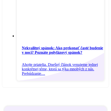
Nekvalitný spánok: Ako prekonať časté budenie
v noci? Poznáte polyfázový spánok?
Ahojte priatelia. Dnešný článok venujeme jednej
konkrétnej téme, ktorá sa týka mnohých z nás.
Prebúdzanie…