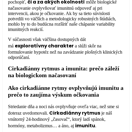
či a za akých okolností
pochopiť,
môže biologické
načasovanie ovplyvňovať imunitnú odpoveď aj pri
intervencii, akou je očkovanie. Ak by sa tieto súvislosti
potvrdili vo väčších a metodologicky robustných štúdiách,
mohlo by to do budúcna rozšíriť naše chápanie variability
imunitných reakcií.
V súčasnosti však väčšina dostupných dát
exploratívny charakter
má
a slúži skôr na
formulovanie hypotéz než na zavádzanie plošných klinických
odporúčaní.
Cirkadiánny rytmus a imunita: prečo záleží
na biologickom načasovaní
Ako cirkadiánne rytmy ovplyvňujú imunitu a
prečo to zaujíma výskum očkovania
Striedanie dňa a noci nás ovplyvňuje oveľa viac, než sme si
Cirkadiánny rytmus
doteraz uvedomovali.
je náš
vnútorný 24-hodinový „časovač“, ktorý ladí spánok,
imunitu
hormóny, metabolizmus… a áno, aj
.