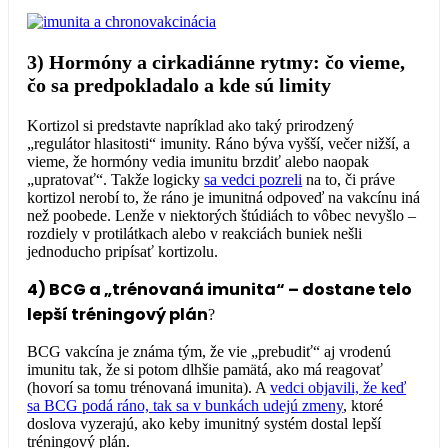
3) Hormóny a cirkadiánne rytmy: čo vieme,
čo sa predpokladalo a kde sú limity
Kortizol si predstavte napríklad ako taký prirodzený
„regulátor hlasitosti“ imunity. Ráno býva vyšší, večer nižší, a
vieme, že hormóny vedia imunitu brzdiť alebo naopak
„upratovať“. Takže logicky
sa vedci pozreli
na to, či práve
kortizol nerobí to, že ráno je imunitná odpoveď na vakcínu iná
než poobede. Lenže v niektorých štúdiách to vôbec nevyšlo –
rozdiely v protilátkach alebo v reakciách buniek nešli
jednoducho pripísať kortizolu.
4) BCG a „trénovaná imunita“ – dostane telo
lepší tréningový plán
?
BCG vakcína je známa tým, že vie „prebudiť“ aj vrodenú
imunitu tak, že si potom dlhšie pamätá, ako má reagovať
(hovorí sa tomu trénovaná imunita). A
vedci objavili, že keď
sa BCG podá ráno, tak sa v bunkách udejú zmeny
, ktoré
doslova vyzerajú, ako keby imunitný systém dostal lepší
tréningový plán.