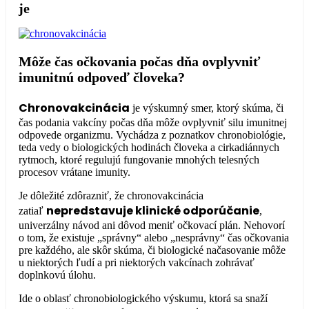
je
Môže čas očkovania počas dňa ovplyvniť
imunitnú odpoveď človeka?
Chronovakcinácia
je výskumný smer, ktorý skúma, či
čas podania vakcíny počas dňa môže ovplyvniť silu imunitnej
odpovede organizmu. Vychádza z poznatkov chronobiológie,
teda vedy o biologických hodinách človeka a cirkadiánnych
rytmoch, ktoré regulujú fungovanie mnohých telesných
procesov vrátane imunity.
Je dôležité zdôrazniť, že chronovakcinácia
nepredstavuje klinické odporúčanie
zatiaľ
,
univerzálny návod ani dôvod meniť očkovací plán. Nehovorí
o tom, že existuje „správny“ alebo „nesprávny“ čas očkovania
pre každého, ale skôr skúma, či biologické načasovanie môže
u niektorých ľudí a pri niektorých vakcínach zohrávať
doplnkovú úlohu.
Ide o oblasť chronobiologického výskumu, ktorá sa snaží