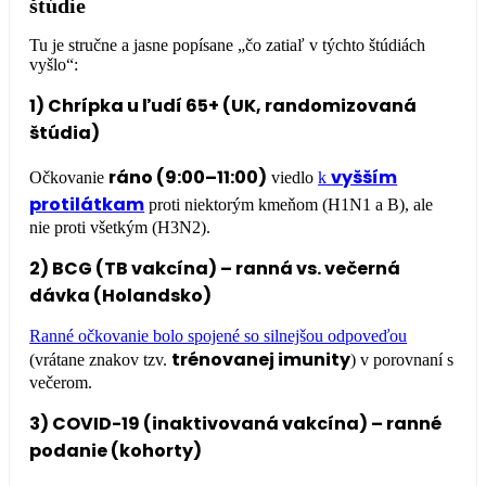
štúdie
Tu je stručne a jasne popísane „čo zatiaľ v týchto štúdiách
vyšlo“:
1) Chrípka u ľudí 65+ (UK, randomizovaná
štúdia)
ráno (9:00–11:00)
vyšším
Očkovanie
viedlo
k
protilátkam
proti niektorým kmeňom (H1N1 a B), ale
nie proti všetkým (H3N2).
2) BCG (TB vakcína) – ranná vs. večerná
dávka (Holandsko)
Ranné očkovanie bolo spojené so silnejšou odpoveďou
trénovanej imunity
(vrátane znakov tzv.
) v porovnaní s
večerom.
3) COVID-19 (inaktivovaná vakcína) – ranné
podanie (kohorty)