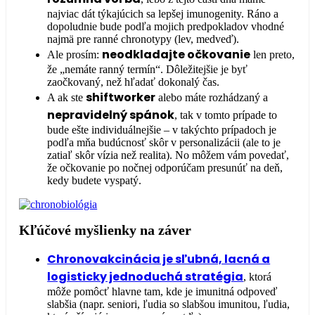
najviac dát týkajúcich sa lepšej imunogenity. Ráno a
dopoludnie bude podľa mojich predpokladov vhodné
najmä pre ranné chronotypy (lev, medveď).
neodkladajte očkovanie
Ale prosím:
len preto,
že „nemáte ranný termín“. Dôležitejšie je byť
zaočkovaný, než hľadať dokonalý čas.
shiftworker
A ak ste
alebo máte rozhádzaný a
nepravidelný spánok
, tak v tomto prípade to
bude ešte individuálnejšie – v takýchto prípadoch je
podľa mňa budúcnosť skôr v personalizácii (ale to je
zatiaľ skôr vízia než realita). No môžem vám povedať,
že očkovanie po nočnej odporúčam presunúť na deň,
kedy budete vyspatý.
Kľúčové myšlienky na záver
Chronovakcinácia je sľubná, lacná a
logisticky jednoduchá stratégia
, ktorá
môže pomôcť hlavne tam, kde je imunitná odpoveď
slabšia (napr. seniori, ľudia so slabšou imunitou, ľudia,