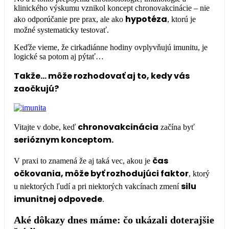
klinického výskumu vznikol koncept chronovakcinácie – nie
hypotéza
ako odporúčanie pre prax, ale ako
, ktorú je
možné systematicky testovať.
Keďže vieme, že cirkadiánne hodiny ovplyvňujú imunitu, je
logické sa potom aj pýtať…
Takže… môže rozhodovať aj to, kedy vás
zaočkujú?
chronovakcinácia
Vitajte v dobe, keď
začína byť
serióznym konceptom.
čas
V praxi to znamená že aj taká vec, akou je
očkovania, môže byť rozhodujúci faktor
, ktorý
silu
u niektorých ľudí a pri niektorých vakcínach zmení
imunitnej odpovede
.
Aké dôkazy dnes máme: čo ukázali doterajšie