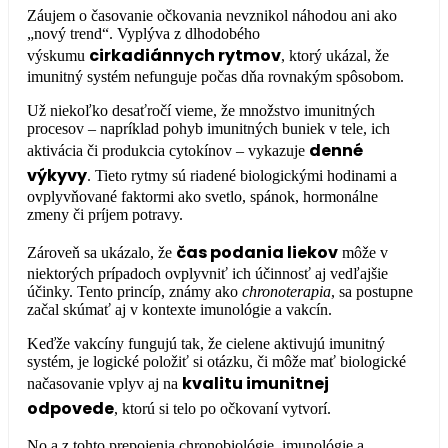
Záujem o časovanie očkovania nevznikol náhodou ani ako
„nový trend“. Vyplýva z dlhodobého
cirkadiánnych rytmov
výskumu
, ktorý ukázal, že
imunitný systém nefunguje počas dňa rovnakým spôsobom.
Už niekoľko desaťročí vieme, že množstvo imunitných
procesov – napríklad pohyb imunitných buniek v tele, ich
denné
aktivácia či produkcia cytokínov – vykazuje
výkyvy
. Tieto rytmy sú riadené biologickými hodinami a
ovplyvňované faktormi ako svetlo, spánok, hormonálne
zmeny či príjem potravy.
čas podania liekov
Zároveň sa ukázalo, že
môže v
niektorých prípadoch ovplyvniť ich účinnosť aj vedľajšie
účinky. Tento princíp, známy ako
chronoterapia
, sa postupne
začal skúmať aj v kontexte imunológie a vakcín.
Keďže vakcíny fungujú tak, že cielene aktivujú imunitný
systém, je logické položiť si otázku, či môže mať biologické
kvalitu imunitnej
načasovanie vplyv aj na
odpovede
, ktorú si telo po očkovaní vytvorí.
No a z tohto prepojenia chronobiológie, imunológie a