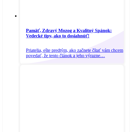
Pamäť, Zdravý Mozog a Kvalitný Spánok:
Vedecké tipy, ako to dosiahnúť!
Priatelia, ešte predtým, ako začnete čítať vám chcem
povedať, že tento článok a jeho výrazne…