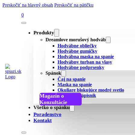
Preskočiť na hlavný obsah
Preskočiť na pätičku
0
Produkty
Dreamlove morušový hodváb
Hodvábne obliečky
Hodvábne gumičky
Hodvábna maska na spanie
Hodvábny turban na vlasy
Hodvábne podprsenky
Spánok
Čaj na spanie
Maska na spanie
Okuliare blokujúce modré svetlo
Magazín o
Spánkový zápisník
Všetky recenzie
spánku
Podcast o spánku
Konzultácie
Všetko o spánku
Poradenstvo
Kontakt