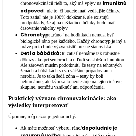
imunitnú
chronovakcinácií rieši to, aký má vplyv na
odpoveď
, nie to, či budete mať vedľajšie účinky.
Toto zatiaľ nie je 100% dokázané, ale existujú
predpoklady, že aj na nežiadúce účinky bude mať
časovanie vakcíny vplyv.
Chronotyp:
„ráno“ na hodinkách nemusí byť
biologické ráno pre každého. Každý chronotyp je iný a
práve preto bude výzva zistiť presné stanoviská.
Deti a bábätká:
tu zatiaľ nemáme tak robustné
dôkazy ako pri senioroch a u ľudí so slabšou imunitou.
Ale zároveň musím podotknúť, že testy na tehotných
ženách a bábätkách sa vo väčšine prípadov ania
nerobia. Je to taká šedá zóna – testy by boli
nehumánne, ale kým sa to neotestuje na tejto cieľovej
skupine, nemôžu vzniknúť ani odporúčania.
Praktický význam chronovakcinácie: ako
výsledky interpretovať
Úprimne, môj názor je jednoduchý:
dopoludnie je
Ak máte možnosť výberu, ráno/
rozumná voľba
, lebo z tejto časti dňa máme