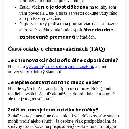
ktorí užívajú imunosupresíva atď.,).
nie je dosť dôkazov
Zatiaľ však
na to, aby som
vám povedala „ tak a teraz sa všetci očkujte vždy ráno“
a to pri každej vakcíne.
Najbližšie roky podľa mňa prinesú viac dát – a možno
štandardne
aj to, že čas očkovania bude aspoň
zapisovaná premenná
v štúdiách.
Časté otázky o chronovakcinácii (FAQ)
Je chronovakcinácia oficiálne odporúčanie?
Nie. Je to
výskumný smer s dobrými náznakmi
, ale nie
univerzálny klinický štandard.
Je lepšie očkovať sa ráno alebo večer?
Niekde vyšlo lepšie ráno (chrípka u seniorov, BCG), inde
rozdiel nevyšiel. Zatiaľ: ak môžete, dopoludnie je rozumné,
ale nie je to „must have“.
Zníži mi ranný termín riziko horúčky?
Zatiaľ vo vede nemáme dostatok takých dôkazov, aby sme to
mohli tvrdiť alebo sľúbiť. Ja osobne však predpokladám, že
správny čas očkovania prispôsobený osobnému chronotypu