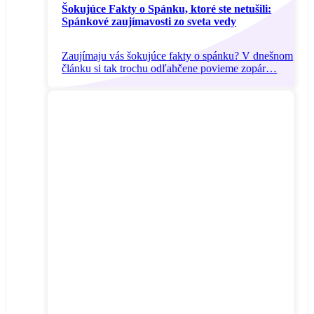
Šokujúce Fakty o Spánku, ktoré ste netušili:
Spánkové zaujímavosti zo sveta vedy
Zaujímaju vás šokujúce fakty o spánku? V dnešnom
článku si tak trochu odľahčene povieme zopár…