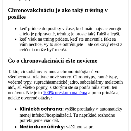
Chronovakcináciu je ako taký tréning v
posilke
keď prídete do posilky v čase, keď máte najviac energie
a telo je pripravené, tréning je proste taký ľahší a lepší,
keď však na trning prídete, keď ste unavení a fakt sa
vám nechce, vy to síce odtrénujete – ale celkový efekt z
cvičenia môže byť menší.
Čo o chronovakcinácií ešte nevieme
Takto, cirkadiánny rytmus a chronobiológia sú vo
všeobecnosti relatívne nové smery. Chronotypy, ranné typy,
večerné typy, suprachiasmatické jadro, subcelulárny melatonín
atď., sú všetko pojmy, s ktorými ste sa podľa mňa stretli len
nedávno. Nie je to
100% preskúmaná téma
a preto prináša aj
nejaké otvorené otázky:
Klinická ochrana:
vyššie protilátky ≠ automaticky
menej infekcií/hospitalizácií. Tu napríklad rozhodne
potrebujeme viac dát.
Nežiaduce účinky:
väčšinou sa pri