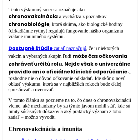
Tento výskumný smer sa označuje ako
chronovakcinácia
a vychádza z poznatkov
chronobiológie
, ktorá skúma, ako biologické hodiny
(cirkadiánne rytmy) regulujú fungovanie nášho organizmu
vrátane imunitného systému.
Dostupné štúdie
zatiaľ naznačujú
, že u niektorých
môže čas očkovania
vakcín a vybraných skupín ľudí
zohrávať určitú rolu
Nejde však o univerzálne
.
pravidlo ani o oficiálne klinické odporúčanie
a
rozhodne nie o dôvod očkovanie odkladať. Ide skôr o novú
oblasť výskumu, ktorá sa v najbližších rokoch bude ďalej
spresňovať a overovať.
V tomto článku sa pozrieme na to, čo dnes o chronovakcinácii
vieme, aké mechanizmy by za týmto javom mohli stáť, kde sú
limity súčasných dôkazov a aký praktický význam z toho –
zatiaľ – možno vyvodiť.
Chronovakcinácia a imunita