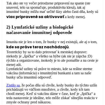
Tak ako ste vy večer prirodzene pripravení na spanie (ste
unavení, telo sa spomaľuje, produktivita klesá), tak aj
imunitné bunky môžu mať určité fázy alebo časti dňa, kedy sú
viac pripravené sa aktivovať
a kedy menej.
2) Lymfatické uzliny a biologické
načasovanie imunitnej odpovede
Imunita nie je len o tom, že bunky v nej existujú, ale aj o tom,
kde sa práve teraz nachádzajú
.
Teoreticky by sa to dalo prirovnať k mestskej doprave:
niekedy je „špička“ a všetko sa hýbe (ak nie je zápcha :D)
rýchlo a organizovane, inokedy je to ale pomalšie a na ceste je
menej aút.
Lymfatické uzliny sú práve to miesto, kde sa reálne stretne
vakcína (informácia) s imunitnými bunkami a tam sa naše
bunky učia imunitnú odpoveď.
Zistilo sa
, že počas dňa sú chvíle, kedy bunky do týchto uzlín
prichádzajú vo väčšom množstve, a chvíle, kedy ich tam
chodí menej. Keď si vakcínu dáme v čase, keď je „špička“ a
teda nastavenie je ideálne, telo môže získať silnejšiu reakciu v
zmysle ochrany pred nákazou.