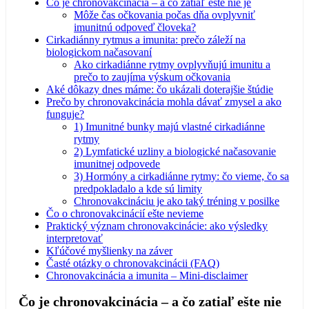
Čo je chronovakcinácia – a čo zatiaľ ešte nie je
Môže čas očkovania počas dňa ovplyvniť
imunitnú odpoveď človeka?
Cirkadiánny rytmus a imunita: prečo záleží na
biologickom načasovaní
Ako cirkadiánne rytmy ovplyvňujú imunitu a
prečo to zaujíma výskum očkovania
Aké dôkazy dnes máme: čo ukázali doterajšie štúdie
Prečo by chronovakcinácia mohla dávať zmysel a ako
funguje?
1) Imunitné bunky majú vlastné cirkadiánne
rytmy
2) Lymfatické uzliny a biologické načasovanie
imunitnej odpovede
3) Hormóny a cirkadiánne rytmy: čo vieme, čo sa
predpokladalo a kde sú limity
Chronovakcináciu je ako taký tréning v posilke
Čo o chronovakcinácií ešte nevieme
Praktický význam chronovakcinácie: ako výsledky
interpretovať
Kľúčové myšlienky na záver
Časté otázky o chronovakcinácii (FAQ)
Chronovakcinácia a imunita – Mini-disclaimer
Čo je chronovakcinácia – a čo zatiaľ ešte nie