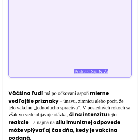
Podcast Spi & Ži
Väčšina ľudí
mierne
má po očkovaní aspoň
vedľajšie príznaky
– únavu, zimnicu alebo pocit, že
telo vakcínu „jednoducho spracúva“. V posledných rokoch sa
či na intenzitu
však vo vede objavuje otázka,
tejto
reakcie
silu imunitnej odpovede
– a najmä na
–
môže vplývať aj čas dňa, kedy je vakcína
podaná
.