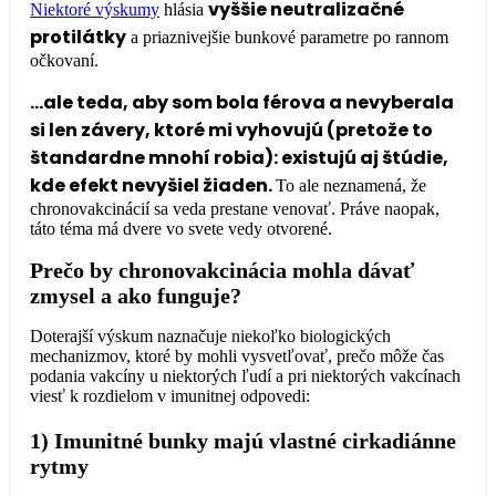
vyššie neutralizačné
Niektoré výskumy
hlásia
protilátky
a priaznivejšie bunkové parametre po rannom
očkovaní.
…ale teda, aby som bola férova a nevyberala
si len závery, ktoré mi vyhovujú (pretože to
štandardne mnohí robia): existujú aj štúdie,
kde efekt nevyšiel žiaden.
To ale neznamená, že
chronovakcinácií sa veda prestane venovať. Práve naopak,
táto téma má dvere vo svete vedy otvorené.
Prečo by chronovakcinácia mohla dávať
zmysel a ako funguje?
Doterajší výskum naznačuje niekoľko biologických
mechanizmov, ktoré by mohli vysvetľovať, prečo môže čas
podania vakcíny u niektorých ľudí a pri niektorých vakcínach
viesť k rozdielom v imunitnej odpovedi:
1)
Imunitné bunky majú vlastné cirkadiánne
rytmy