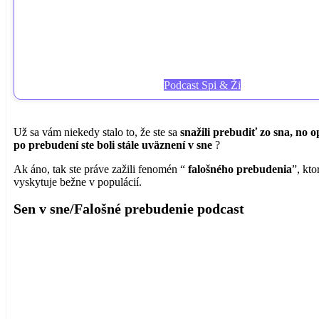
Podcast Spi & Ži
Už sa vám niekedy stalo to, že ste sa
snažili prebudiť zo sna, no o
po prebudení ste boli stále uväznení v sne
?
Ak áno, tak ste práve zažili fenomén “
falošného prebudenia
”, kto
vyskytuje bežne v populácií.
Sen v sne/Falošné prebudenie podcast