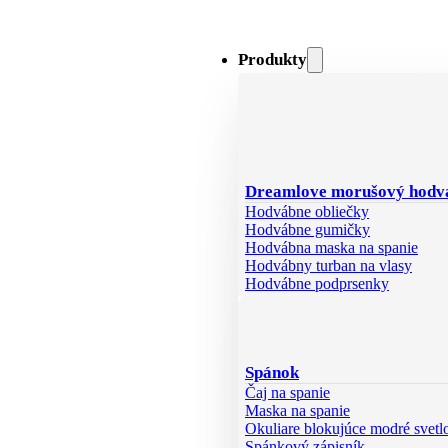
Produkty
Dreamlove morušový hodv
Hodvábne obliečky
Hodvábne gumičky
Hodvábna maska na spanie
Hodvábny turban na vlasy
Hodvábne podprsenky
Spánok
Čaj na spanie
Maska na spanie
Okuliare blokujúce modré svetl
Spánkový zápisník