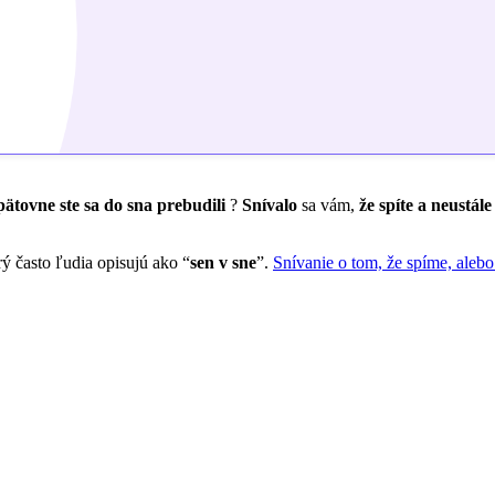
pätovne ste sa do sna prebudili
?
Snívalo
sa vám,
že spíte a neustál
rý často ľudia opisujú ako “
sen v sne
”.
Snívanie o tom, že spíme, aleb