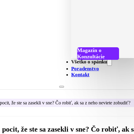
Magazín o
spánku
Podcast o spánku
Konzultácie
Všetko o spánku
Poradenstvo
Kontakt
ocit, že ste sa zasekli v sne? Čo robiť, ak sa z neho neviete zobudiť?
ocit, že ste sa zasekli v sne? Čo robiť, ak 